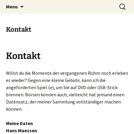
Site voor echte wielerliefhebbers
Skip
Suche
Cycling on DVD
Menu
to
nach:
content
Kontakt
Kontakt
Willst du die Momente der vergangenen Ruhm noch erleben
es wieder? Gegen eine kleine Gebühr, kann ich die
angeforderten Spiel (e), um Sie auf DVD oder USB-Stick
brennen. Börsen können auch, vielleicht hat jemand einen
Datensatz, der meiner Sammlung vollständiger machen
können.
Meine Daten
Hans Maessen