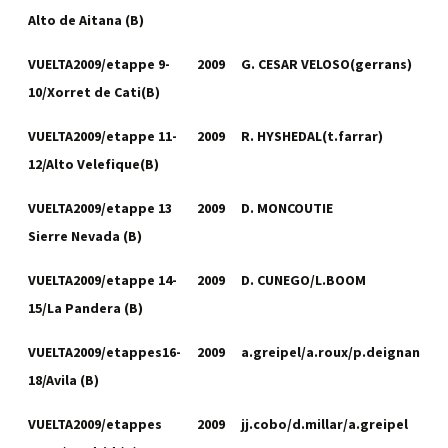
Alto de Aitana (B)
VUELTA2009/etappe 9-
2009
G. CESAR VELOSO(gerrans)
10/Xorret de Cati(B)
VUELTA2009/etappe 11-
2009
R. HYSHEDAL(t.farrar)
12/Alto Velefique(B)
VUELTA2009/etappe 13
2009
D. MONCOUTIE
Sierre Nevada (B)
VUELTA2009/etappe 14-
2009
D. CUNEGO/L.BOOM
15/La Pandera (B)
VUELTA2009/etappes16-
2009
a.greipel/a.roux/p.deignan
18/Avila (B)
VUELTA2009/etappes
2009
jj.cobo/d.millar/a.greipel