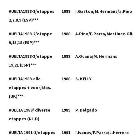
VUELTA1988-1/etappes
1988
I.Gaston/M.Hermans/a.Pino
2,7,8,9 (ESP)***
VUELTA1988-2/etappe
1988
A.Pino/F.Parra/Martinez-Oli.
9,13,18 (ESP)***
VUELTA1988-3/etappe
1988
A.Ocana/M. Hermans
19,21 (ESP)***
VUELTA1988-alle
1988
S. KELLY
etappes + voorjklas.
(UK)***
VUELTA 1989/ diverse
1989
P. Delgado
etappes (NL-D)
VUELTA 1991-1/etappes
1991
I.Ivanov/F.Parra/L.Herrera