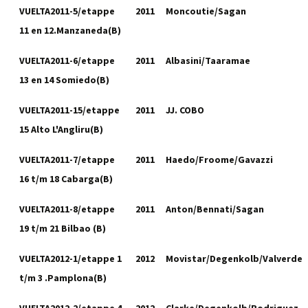
VUELTA2011-5/etappe
2011
Moncoutie/Sagan
11 en 12.Manzaneda(B)
VUELTA2011-6/etappe
2011
Albasini/Taaramae
13 en 14 Somiedo(B)
VUELTA2011-15/etappe
2011
JJ. COBO
15 Alto L'Angliru(B)
VUELTA2011-7/etappe
2011
Haedo/Froome/Gavazzi
16 t/m 18 Cabarga(B)
VUELTA2011-8/etappe
2011
Anton/Bennati/Sagan
19 t/m 21 Bilbao (B)
VUELTA2012-1/etappe 1
2012
Movistar/Degenkolb/Valverde
t/m 3 .Pamplona(B)