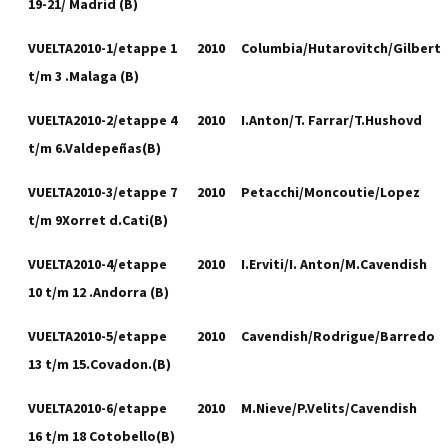
19-21/ Madrid (B)
VUELTA2010-1/etappe 1
2010
Columbia/Hutarovitch/Gilbert
t/m 3 .Malaga (B)
VUELTA2010-2/etappe 4
2010
I.Anton/T. Farrar/T.Hushovd
t/m 6.Valdepeñas(B)
VUELTA2010-3/etappe 7
2010
Petacchi/Moncoutie/Lopez
t/m 9Xorret d.Cati(B)
VUELTA2010-4/etappe
2010
I.Erviti/I. Anton/M.Cavendish
10 t/m 12 .Andorra (B)
VUELTA2010-5/etappe
2010
Cavendish/Rodrigue/Barredo
13 t/m 15.Covadon.(B)
VUELTA2010-6/etappe
2010
M.Nieve/P.Velits/Cavendish
16 t/m 18 Cotobello(B)