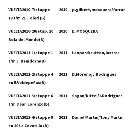
VUELTA2010-7/etappe
2010
p.gilbert/mosquera/farrar
19 t/m 21 .Toled (B)
VUELTA2010-20/etap. 20
2010
E. MOSQUERA
Bola del Mundo(B)
VUELTA2011-1/etappe 1
2011
Leopard/sutton/lastras
t/m 3 .Benidorm(B)
VUELTA2011-2/etappe 4
2011
D.Moreno/J.Rodrigues
en 5.Valdepeñas(B)
VUELTA2011-3/etappe 6
2011
Sagan/Kittel/J.Rodrigues
t/m 8 San Lorenzo(B)
VUELTA2011-4/etappe 9
2011
Daniel Martin/Tony Martin
en 10 La Covatilla (B)