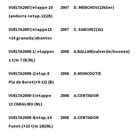
VUELTA2007/etappe 10
2007
D. MENCHOV(13klier)
(andorra +etap.13)(B)
VUELTA2007/etappe15
2007
S. SANCHEZ(2x)
+19 granada/abantos
VUELTA2008-1/ etappes
2008
A.BALLAN(valverde/boonen)
1 t/m 7 (B/NL)
VUELTA2008-2/etap.8
2008
D.MONCOUTIE
Pla de Beret(+9-12) (B)
VUELTA2008-3/etappe
2008
A.CONTADOR
13 L'ANGLIRU (NL)
VUELTA2008-4/etap.14
2008
A.CONTADOR
Fuent.(+15 t/m 18)(NL)