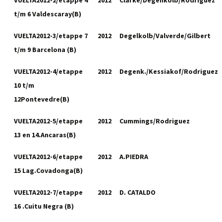
VUELTA2012-2/etappe 4
2012
Clarke/Degenkolb/Rodriguez
t/m 6 Valdescaray(B)
VUELTA2012-3/etappe 7
2012
Degelkolb/Valverde/Gilbert
t/m 9 Barcelona (B)
VUELTA2012-4/etappe
2012
Degenk./Kessiakof/Rodriguez
10 t/m
12Pontevedre(B)
VUELTA2012-5/etappe
2012
Cummings/Rodriguez
13 en 14.Ancaras(B)
VUELTA2012-6/etappe
2012
A.PIEDRA
15 Lag.Covadonga(B)
VUELTA2012-7/etappe
2012
D. CATALDO
16 .Cuitu Negra (B)