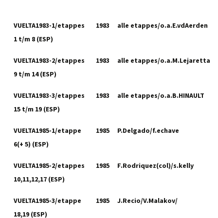
VUELTA1983-1/etappes
1983
alle etappes/o.a.E.vdAerden
1 t/m 8 (ESP)
VUELTA1983-2/etappes
1983
alle etappes/o.a.M.Lejaretta
9 t/m 14 (ESP)
VUELTA1983-3/etappes
1983
alle etappes/o.a.B.HINAULT
15 t/m 19 (ESP)
VUELTA1985-1/etappe
1985
P.Delgado/f.echave
6(+ 5) (ESP)
VUELTA1985-2/etappes
1985
F.Rodriquez(col)/s.kelly
10,11,12,17 (ESP)
VUELTA1985-3/etappe
1985
J.Recio/V.Malakov/
18,19 (ESP)