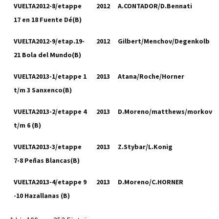
VUELTA2012-8/etappe
2012
A.CONTADOR/D.Bennati
17 en 18 Fuente Dé(B)
VUELTA2012-9/etap.19-
2012
Gilbert/Menchov/Degenkolb
21 Bola del Mundo(B)
VUELTA2013-1/etappe 1
2013
Atana/Roche/Horner
t/m 3 Sanxenco(B)
VUELTA2013-2/etappe 4
2013
D.Moreno/matthews/morkov
t/m 6 (B)
VUELTA2013-3/etappe
2013
Z.Stybar/L.Konig
7-8 Peñas Blancas(B)
VUELTA2013-4/etappe 9
2013
D.Moreno/C.HORNER
-10 Hazallanas (B)