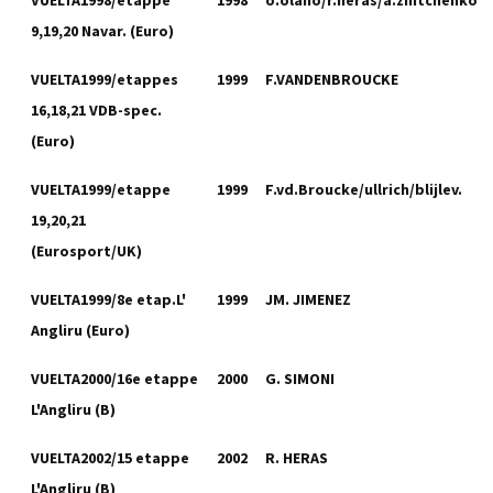
VUELTA1998/etappe
1998
o.olano/r.heras/a.zintchenko
9,19,20 Navar. (Euro)
VUELTA1999/etappes
1999
F.VANDENBROUCKE
16,18,21 VDB-spec.
(Euro)
VUELTA1999/etappe
1999
F.vd.Broucke/ullrich/blijlev.
19,20,21
(Eurosport/UK)
VUELTA1999/8e etap.L'
1999
JM. JIMENEZ
Angliru (Euro)
VUELTA2000/16e etappe
2000
G. SIMONI
L'Angliru (B)
VUELTA2002/15 etappe
2002
R. HERAS
L'Angliru (B)