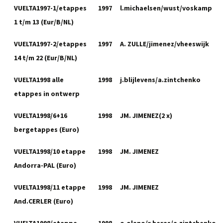
VUELTA1997-1/etappes
1997
l.michaelsen/wust/voskamp
1 t/m 13 (Eur/B/NL)
VUELTA1997-2/etappes
1997
A. ZULLE/jimenez/vheeswijk
14 t/m 22 (Eur/B/NL)
VUELTA1998 alle
1998
j.blijlevens/a.zintchenko
etappes in ontwerp
VUELTA1998/6+16
1998
JM. JIMENEZ(2 x)
bergetappes (Euro)
VUELTA1998/10 etappe
1998
JM. JIMENEZ
Andorra-PAL (Euro)
VUELTA1998/11 etappe
1998
JM. JIMENEZ
And.CERLER (Euro)