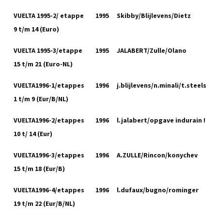
VUELTA 1995-2/ etappe
1995
Skibby/Blijlevens/Dietz
9 t/m 14 (Euro)
VUELTA 1995-3/etappe
1995
JALABERT/Zulle/Olano
15 t/m 21 (Euro-NL)
VUELTA1996-1/etappes
1996
j.blijlevens/n.minali/t.steels
1 t/m 9 (Eur/B/NL)
VUELTA1996-2/etappes
1996
l.jalabert/opgave indurain !
10 t/ 14 (Eur)
VUELTA1996-3/etappes
1996
A.ZULLE/Rincon/konychev
15 t/m 18 (Eur/B)
VUELTA1996-4/etappes
1996
l.dufaux/bugno/rominger
19 t/m 22 (Eur/B/NL)