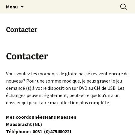
Site voor echte wielerliefhebbers
Skip
Recherc
Cycling on DVD
Menu
to
content
Contacter
Contacter
Vous voulez les moments de gloire passé revivent encore de
nouveau? Pour une somme modique, je peux graver le jeu
demandé (s) à votre disposition sur DVD au Clé de USB. Les
échanges peuvent également, peut-être quelqu’un a un
dossier qui peut faire ma collection plus complète.
Mes coordonnéesHans Maessen
Maasbracht (NL)
Téléphone: 0031-(0)475480221