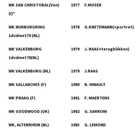
WK SAN CHRISTOBAL(Ven)
1977
F.MOSER
(I)*
WK NURBURGRING
1978
G.KNETEMANN(+portret)
1dvdmet79 (NL)
WK VALKENBURG
1979
J. RAAS+terugblikken)
1dvdmet78(NL)
WK VALKENBURG (NL)
1979
J.RAAS
WK SALLANCHES (F)
1980
B. HINAULT
WK PRAAG (F)
1981
F. MAERTENS
WK GOODWOOD (UK)
1982
G. SARRONI
WK, ALTENRHEIN (NL)
1983
G. LEMOND