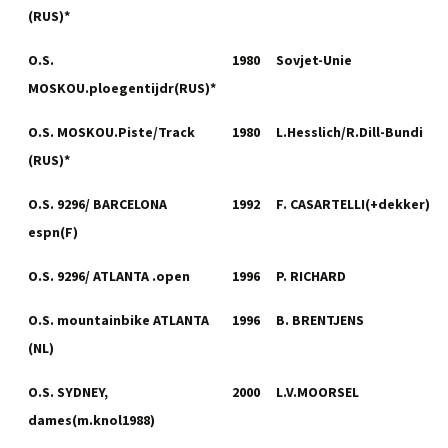
(RUS)*
O.S.
1980
Sovjet-Unie
MOSKOU.ploegentijdr(RUS)*
O.S. MOSKOU.Piste/Track
1980
L.Hesslich/R.Dill-Bundi
(RUS)*
O.S. 9296/ BARCELONA
1992
F. CASARTELLI(+dekker)
espn(F)
O.S. 9296/ ATLANTA .open
1996
P. RICHARD
O.S. mountainbike ATLANTA
1996
B. BRENTJENS
(NL)
O.S. SYDNEY,
2000
L.V.MOORSEL
dames(m.knol1988)