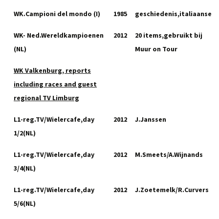
WK.Campioni del mondo (I)
1985
geschiedenis,italiaanse
WK- Ned.Wereldkampioenen
2012
20 items,gebruikt bij
(NL)
Muur on Tour
WK Valkenburg, reports
including races and guest
regional TV Limburg
L1-reg.TV/Wielercafe,day
2012
J.Janssen
1/2(NL)
L1-reg.TV/Wielercafe,day
2012
M.Smeets/A.Wijnands
3/4(NL)
L1-reg.TV/Wielercafe,day
2012
J.Zoetemelk/R.Curvers
5/6(NL)