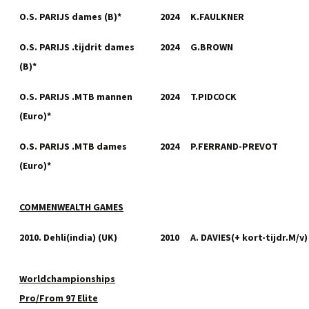
O.S. PARIJS dames (B)*
2024
K.FAULKNER
O.S. PARIJS .tijdrit dames
2024
G.BROWN
(B)*
O.S. PARIJS .MTB mannen
2024
T.PIDCOCK
(Euro)*
O.S. PARIJS .MTB dames
2024
P.FERRAND-PREVOT
(Euro)*
COMMENWEALTH GAMES
2010. Dehli(india) (UK)
2010
A. DAVIES(+ kort-tijdr.M/v)
Worldchampionships
Pro/From 97 Elite