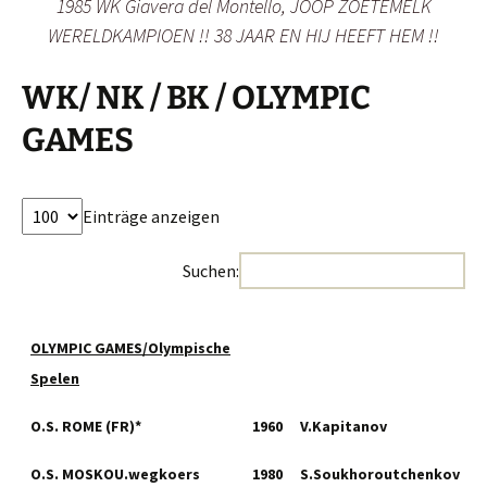
1985 WK Giavera del Montello, JOOP ZOETEMELK
WERELDKAMPIOEN !! 38 JAAR EN HIJ HEEFT HEM !!
WK/ NK / BK / OLYMPIC
GAMES
Einträge anzeigen
Suchen:
OLYMPIC GAMES/Olympische
Spelen
O.S. ROME (FR)*
1960
V.Kapitanov
O.S. MOSKOU.wegkoers
1980
S.Soukhoroutchenkov