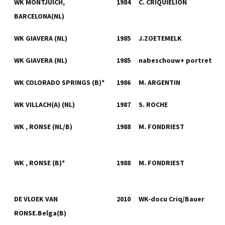
WK MONTJUICH,
1984
C. CRIQUIELION
BARCELONA(NL)
WK GIAVERA (NL)
1985
J.ZOETEMELK
WK GIAVERA (NL)
1985
nabeschouw+ portret
WK COLORADO SPRINGS (B)*
1986
M. ARGENTIN
WK VILLACH(A) (NL)
1987
S. ROCHE
WK , RONSE (NL/B)
1988
M. FONDRIEST
WK , RONSE (B)*
1988
M. FONDRIEST
DE VLOEK VAN
2010
WK-docu Criq/Bauer
RONSE.Belga(B)