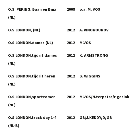
O.S. PEKING. Baan en Bmx
2008
o.a. M. VOS
(NL)
O.S.LONDON, (NL)
2012
A. VINOKOUROV
O.S.LONDON.dames (NL)
2012
M.VOS
O.S.LONDON.tijdrit dames
2012
K. ARMSTRONG
(NL)
O.S.LONDON.tijdrit heren
2012
B. WIGGINS
(NL)
O.S.LONDON,sportzomer
2012
M.VOS/N.terpstra/r.gesin
(NL)
O.S.LONDON.track day 1-4
2012
GB/J.KEDDY/D/GB
(NL-B)