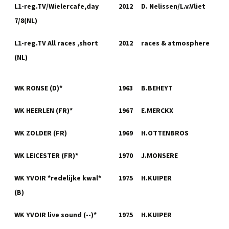
L1-reg.TV/Wielercafe,day
2012
D. Nelissen/L.v.Vliet
7/8(NL)
L1-reg.TV All races ,short
2012
races & atmosphere
(NL)
WK RONSE (D)*
1963
B.BEHEYT
WK HEERLEN (FR)*
1967
E.MERCKX
WK ZOLDER (FR)
1969
H.OTTENBROS
WK LEICESTER (FR)*
1970
J.MONSERE
WK YVOIR *redelijke kwal*
1975
H.KUIPER
(B)
WK YVOIR live sound (--)*
1975
H.KUIPER