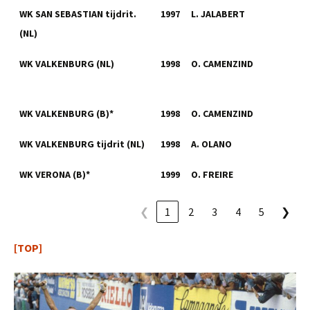
WK SAN SEBASTIAN tijdrit.
1997
L. JALABERT
(NL)
WK VALKENBURG (NL)
1998
O. CAMENZIND
WK VALKENBURG (B)*
1998
O. CAMENZIND
WK VALKENBURG tijdrit (NL)
1998
A. OLANO
WK VERONA (B)*
1999
O. FREIRE
❮
1
2
3
4
5
❯
[TOP]