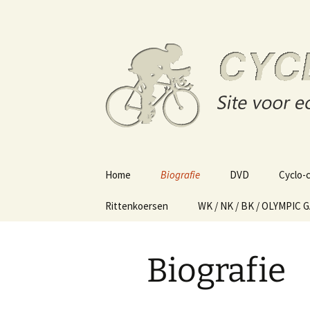
Site voor echte wielerliefhebber
Skip
to
content
Cycling o
Home
Biografie
DVD
Cyclo-
Rittenkoersen
WK / NK / BK / OLYMPIC 
Biografie