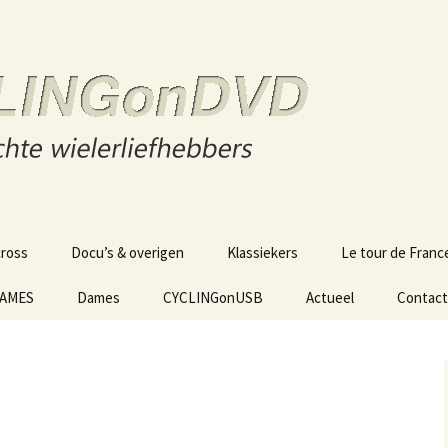
s
n DVD
cross
Docu’s & overigen
Klassiekers
Le tour de Franc
GAMES
Dames
CYCLINGonUSB
Actueel
Contact