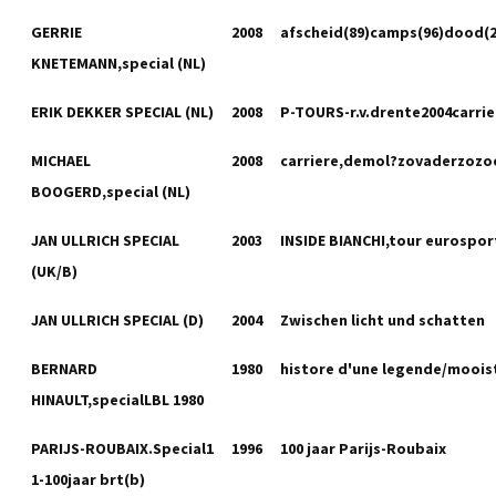
GERRIE
2008
afscheid(89)camps(96)dood(2
KNETEMANN,special (NL)
ERIK DEKKER SPECIAL (NL)
2008
P-TOURS-r.v.drente2004carrie
MICHAEL
2008
carriere,demol?zovaderzozo
BOOGERD,special (NL)
JAN ULLRICH SPECIAL
2003
INSIDE BIANCHI,tour eurospor
(UK/B)
JAN ULLRICH SPECIAL (D)
2004
Zwischen licht und schatten
BERNARD
1980
histore d'une legende/mooi
HINAULT,specialLBL 1980
PARIJS-ROUBAIX.Special1
1996
100 jaar Parijs-Roubaix
1-100jaar brt(b)