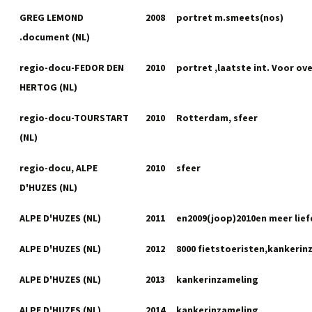
GREG LEMOND
2008
portret m.smeets(nos)
.document (NL)
regio-docu-FEDOR DEN
2010
portret ,laatste int. Voor ove
HERTOG (NL)
regio-docu-TOURSTART
2010
Rotterdam, sfeer
(NL)
regio-docu, ALPE
2010
sfeer
D'HUZES (NL)
ALPE D'HUZES (NL)
2011
en2009(joop)2010en meer lie
ALPE D'HUZES (NL)
2012
8000 fietstoeristen,kankerin
ALPE D'HUZES (NL)
2013
kankerinzameling
ALPE D'HUZES (NL)
2014
kankerinzameling