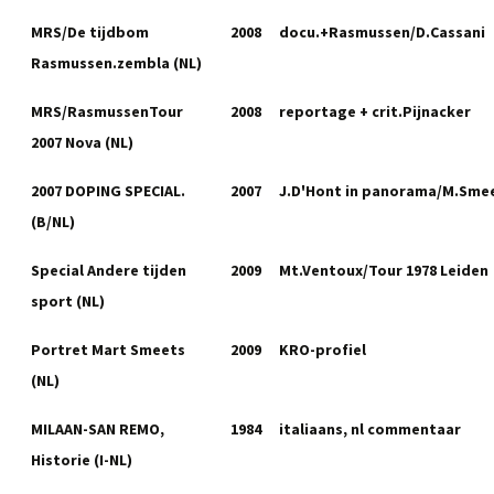
MRS/De tijdbom
2008
docu.+Rasmussen/D.Cassani
Rasmussen.zembla (NL)
MRS/RasmussenTour
2008
reportage + crit.Pijnacker
2007 Nova (NL)
2007 DOPING SPECIAL.
2007
J.D'Hont in panorama/M.Sme
(B/NL)
Special Andere tijden
2009
Mt.Ventoux/Tour 1978 Leiden
sport (NL)
Portret Mart Smeets
2009
KRO-profiel
(NL)
MILAAN-SAN REMO,
1984
italiaans, nl commentaar
Historie (I-NL)