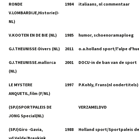
RONDE
1984
italiaans, nl commentaar
V.LOMBARDIJE,Historie(I-
NL)
V.KOOTEN EN DE BIE (NL)
1985
humor, schoenoramaploeg
GJ.THEUNISSE-Divers (NL)
2011
o.a.holland sport/l'alpe d'hu
GJ.THEUNISSE.mallorca
2001
DOCU-in de ban van de sport
(NL)
LE MYSTERE
1997
P.Kohly, Frans(nl ondertitels)
ANQUETIL,film (F/NL)
(SPJ)SPORTPALEIS DE
VERZAMELDVD
JONG Special(NL)
(SPJ)Giro -Gavia,
1988
Holland sport/Sportpaleis d
vd.Velde/Breukink