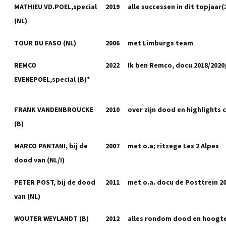
MATHIEU VD.POEL,special
2019
alle successen in dit topjaar(
(NL)
TOUR DU FASO (NL)
2006
met Limburgs team
REMCO
2022
Ik ben Remco, docu 2018/2020
EVENEPOEL,special (B)*
FRANK VANDENBROUCKE
2010
over zijn dood en highlights 
(B)
MARCO PANTANI, bij de
2007
met o.a; ritzege Les 2 Alpes
dood van (NL/I)
PETER POST, bij de dood
2011
met o.a. docu de Posttrein 2
van (NL)
WOUTER WEYLANDT (B)
2012
alles rondom dood en hoogt