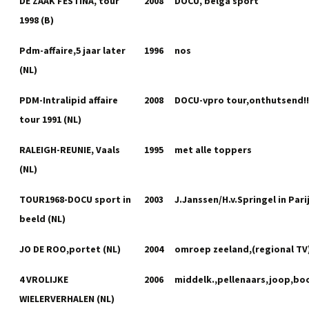
DE ZAAK FESTINA, tour
2008
DOCU, belga sport
1998 (B)
Pdm-affaire,5 jaar later
1996
nos
(NL)
PDM-Intralipid affaire
2008
DOCU-vpro tour,onthutsend!!
tour 1991 (NL)
RALEIGH-REUNIE, Vaals
1995
met alle toppers
(NL)
TOUR1968-DOCU sport in
2003
J.Janssen/H.v.Springel in Pari
beeld (NL)
JO DE ROO,portet (NL)
2004
omroep zeeland,(regional TV
4 VROLIJKE
2006
middelk.,pellenaars,joop,bo
WIELERVERHALEN (NL)