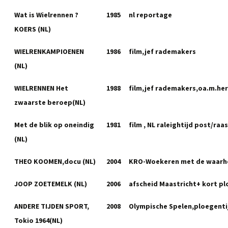
Wat is Wielrennen ?
1985
nl reportage
KOERS (NL)
WIELRENKAMPIOENEN
1986
film,jef rademakers
(NL)
WIELRENNEN Het
1988
film,jef rademakers,oa.m.he
zwaarste beroep(NL)
Met de blik op oneindig
1981
film , NL raleightijd post/raas
(NL)
THEO KOOMEN,docu (NL)
2004
KRO-Woekeren met de waarh
JOOP ZOETEMELK (NL)
2006
afscheid Maastricht+ kort pl
ANDERE TIJDEN SPORT,
2008
Olympische Spelen,ploegenti
Tokio 1964(NL)