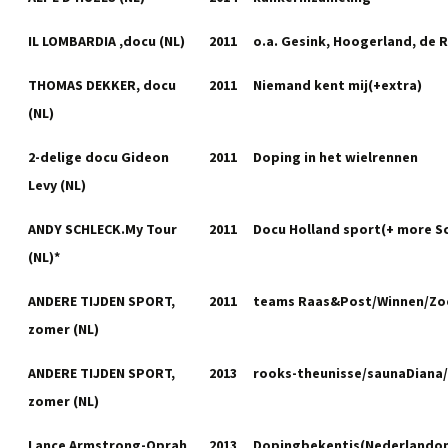
IL LOMBARDIA ,docu (NL)
2011
o.a. Gesink, Hoogerland, de 
THOMAS DEKKER, docu
2011
Niemand kent mij(+extra)
(NL)
2-delige docu Gideon
2011
Doping in het wielrennen
Levy (NL)
ANDY SCHLECK.My Tour
2011
Docu Holland sport(+ more S
(NL)*
ANDERE TIJDEN SPORT,
2011
teams Raas&Post/Winnen/Zo
zomer (NL)
ANDERE TIJDEN SPORT,
2013
rooks-theunisse/saunaDiana
zomer (NL)
Lance Armstrong-Oprah
2013
Dopingbekentis(Nederlandon