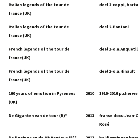
Italian legends of the tour de
deel 1-coppi, barta
france (UK)
Italian legends of the tour de
deel 2-Pantani
france (UK)
French legends of the tour de
deel 1-o.a.Anquetil
france(UK)
French legends of the tour de
deel 2-o.a.Hinault
france(UK)
100 years of emotion in Pyrenees
2010
1910-2010 p.sherwe
(UK)
De Giganten van de tour (B)*
2013
franse docu Jean-
Rosé
De Koning van de Mt.Ventoux (B)*
2013
beklimmingen ber