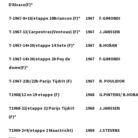
D'Alsace(F)*
T-1967-8+10/etappe 10Briancon (F)*
1967
F.GIMONDI
T-1967-13/Carpentras(Ventoux) (F)*
1967
J.JANSSEN
T-1967-14+20/etappe 14 Sete (F)*
1967
B.HOBAN
T-1967-14+20/etappe 20 Puy de
1967
F.GIMONDI
dome(F)*
T-1967-22b/22b Parijs Tijdrit (F)
1967
R. POULIDOR
T1968/12 en 19 etappe (F)
1968
G.PINTENS/ B.HOB
T1968-22/etappe 22 Parijs Tijdrit
1968
J.JANSSEN
(F)*
T1969-2+9/etappe 2 Maastricht)
1969
J.STEVENS