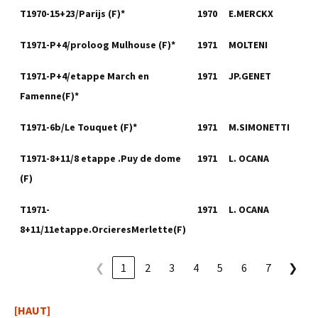
T1970-15+23/Parijs (F)*
1970
E.MERCKX
T1971-P+4/proloog Mulhouse (F)*
1971
MOLTENI
T1971-P+4/etappe March en
1971
JP.GENET
Famenne(F)*
T1971-6b/Le Touquet (F)*
1971
M.SIMONETTI
T1971-8+11/8 etappe .Puy de dome
1971
L. OCANA
(F)
T1971-
1971
L. OCANA
8+11/11etappe.OrcieresMerlette(F)
❮
1
2
3
4
5
6
7
❯
[HAUT]