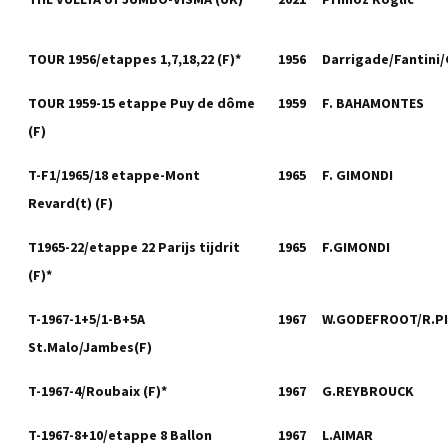
TOUR 1956/etappes 1,7,18,22 (F)*
1956
Darrigade/Fantini/
TOUR 1959-15 etappe Puy de dôme
1959
F. BAHAMONTES
(F)
T-F1/1965/18 etappe-Mont
1965
F. GIMONDI
Revard(t) (F)
T1965-22/etappe 22 Parijs tijdrit
1965
F.GIMONDI
(F)*
T-1967-1+5/1-B+5A
1967
W.GODEFROOT/R.P
St.Malo/Jambes(F)
T-1967-4/Roubaix (F)*
1967
G.REYBROUCK
T-1967-8+10/etappe 8 Ballon
1967
L.AIMAR