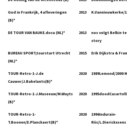
God in Frankrijk, 4 afleveringen
2013
K.Vannieuwkerke/10
(B)*
DE TOUR VAN BAUKE.docu (NL)*
2013
nos volgt Belkin t
story
BUREAU SPORT,tourstart Utrecht
2015
Erik Dijkstra & Fran
(NL)*
TOUR-Retro-1-J.de
2020
1989Lemond/2000 
Cauwer/J.Bakelants(B)*
TOUR-Retro-1-J.Museeuw/M.Wuyts
2020
1995doodCasartelli
(B)*
TOUR-Retro-1-
2020
1996Indurain-
T.Boonen/E.Planckaert(B)*
Riis/L.Dierickxsens