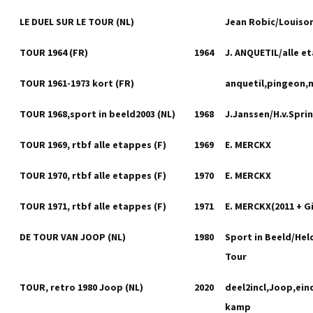
LE DUEL SUR LE TOUR (NL)
Jean Robic/Louiso
TOUR 1964 (FR)
1964
J. ANQUETIL/alle e
TOUR 1961-1973 kort (FR)
anquetil,pingeon,
TOUR 1968,sport in beeld2003 (NL)
1968
J.Janssen/H.v.Sprin
TOUR 1969, rtbf alle etappes (F)
1969
E. MERCKX
TOUR 1970, rtbf alle etappes (F)
1970
E. MERCKX
TOUR 1971, rtbf alle etappes (F)
1971
E. MERCKX(2011 + G
DE TOUR VAN JOOP (NL)
1980
Sport in Beeld/Hel
Tour
TOUR, retro 1980 Joop (NL)
2020
deel2incl,Joop,ein
kamp