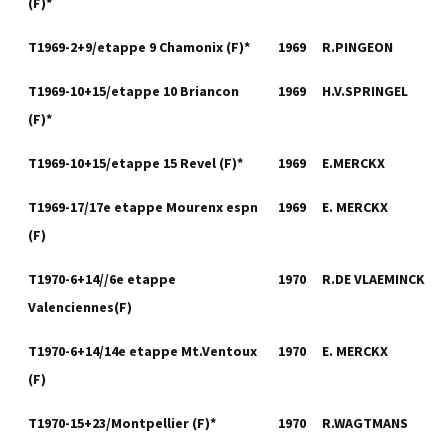
(F)*
T1969-2+9/etappe 9 Chamonix (F)*
1969
R.PINGEON
T1969-10+15/etappe 10 Briancon
1969
H.V.SPRINGEL
(F)*
T1969-10+15/etappe 15 Revel (F)*
1969
E.MERCKX
T1969-17/17e etappe Mourenx espn
1969
E. MERCKX
(F)
T1970-6+14//6e etappe
1970
R.DE VLAEMINCK
Valenciennes(F)
T1970-6+14/14e etappe Mt.Ventoux
1970
E. MERCKX
(F)
T1970-15+23/Montpellier (F)*
1970
R.WAGTMANS