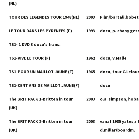
(NL)
TOUR DES LEGENDES TOUR 1948(NL)
2003
Film/bartali,bobet
LE TOUR DANS LES PYRENEES (F)
1993
docu, p. chany ges
TS1- 1 DVD 3 docu's frans.
TS1-VIVE LE TOUR (F)
1962
docu, V.Malle
TS1-POUR UN MAILLOT JAUNE (F)
1965
docu, tour C.Lelou
TS1-CENT ANS DE MAILLOT JAUNE(F)
docu
The BRIT PACK 1-Britten in tour
2003
o.a. simpson, hob
(UK)
The BRIT PACK 2-Britten in tour
2003
vanaf 1985 yates,r 
(UK)
d.millar/boardm.