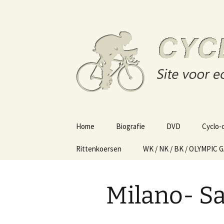
Site voor echte wielerliefhebber
Skip
to
content
Cycling o
Home
Biografie
DVD
Cyclo-
Rittenkoersen
WK / NK / BK / OLYMPIC 
Milano- S