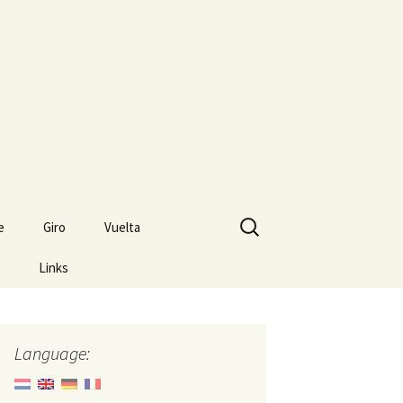
Search
e
Giro
Vuelta
for:
Links
Language: