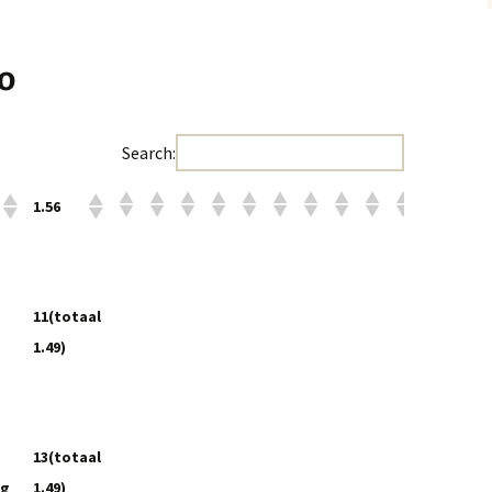
o
Search:
1.56
1.56
11(totaal
1.49)
13(totaal
ig
1.49)