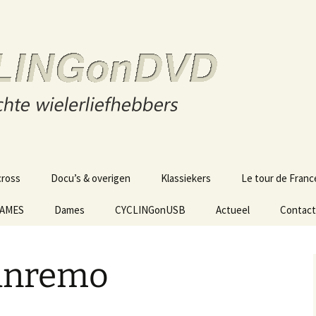
s
n DVD
cross
Docu’s & overigen
Klassiekers
Le tour de Franc
GAMES
Dames
CYCLINGonUSB
Actueel
Contact
anremo