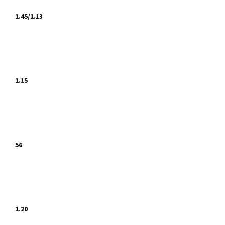
1.45/1.13
1.15
56
1.20