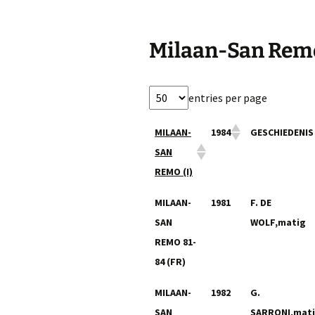
Milaan-San Rem
entries per page
MILAAN-
1984
GESCHIEDENIS
SAN
REMO (I)
MILAAN-
1984
GESCHIEDENIS
MILAAN-
1981
F. DE
SAN
SAN
WOLF,matig
REMO (I)
REMO 81-
84 (FR)
MILAAN-
1982
G.
SAN
SARRONI,mat