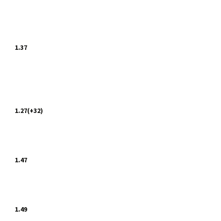
1.37
1.27(+32)
1.47
1.49