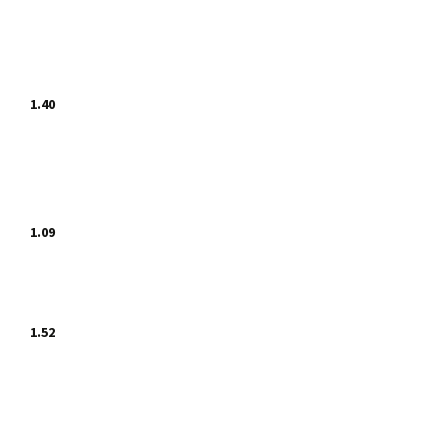
1.40
1.09
1.52